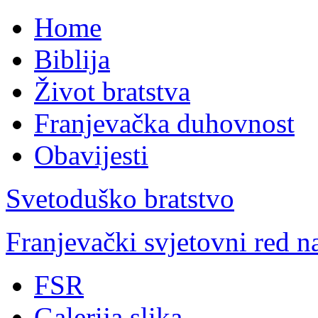
Home
Biblija
Život bratstva
Franjevačka duhovnost
Obavijesti
Svetoduško bratstvo
Franjevački svjetovni red 
FSR
Galerija slika