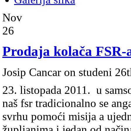
Nov
26
Prodaja kolača FSR-a
Josip Cancar on studeni 26
23. listopada 2011. u sam
naš fsr tradicionalno se anga
svrhu pomoći misija a ujedno
župljanima i jedan od način