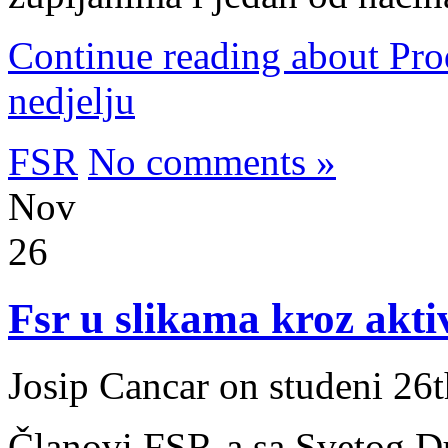
Continue reading about Pro
nedjelju
FSR
No comments »
Nov
26
Fsr u slikama kroz akti
Josip Cancar on studeni 26
Članovi FSR-a sa Svetog 