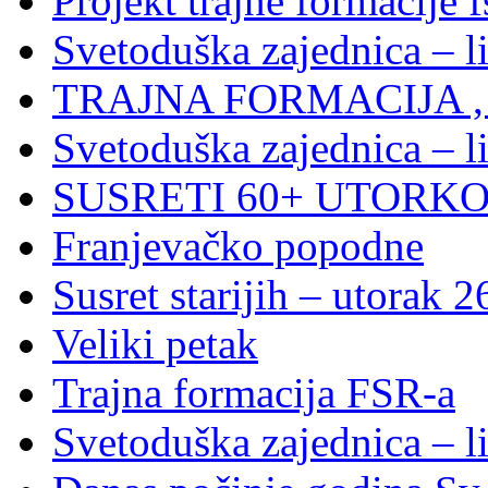
Projekt trajne formacije f
Svetoduška zajednica – l
TRAJNA FORMACIJA , S
Svetoduška zajednica – l
SUSRETI 60+ UTORKOM
Franjevačko popodne
Susret starijih – utorak 2
Veliki petak
Trajna formacija FSR-a
Svetoduška zajednica – l