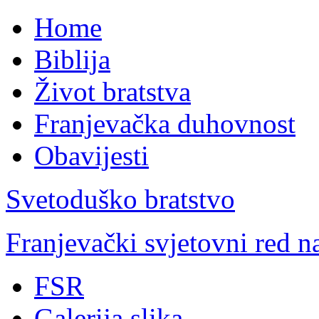
Home
Biblija
Život bratstva
Franjevačka duhovnost
Obavijesti
Svetoduško bratstvo
Franjevački svjetovni red 
FSR
Galerija slika