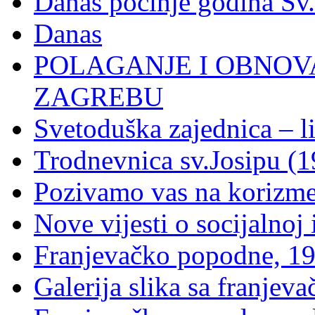
Danas počinje godina Sv
Danas
POLAGANJE I OBNOVA
ZAGREBU
Svetoduška zajednica – l
Trodnevnica sv.Josipu (1
Pozivamo vas na korizm
Nove vijesti o socijalnoj i
Franjevačko popodne, 19
Galerija slika sa franje