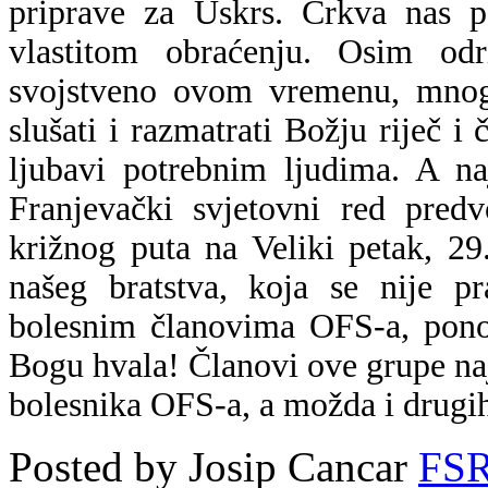
priprave za Uskrs. Crkva nas
vlastitom obraćenju. Osim odri
svojstveno ovom vremenu, mnogo 
slušati i razmatrati Božju riječ i 
ljubavi potrebnim ljudima. A na
Franjevački svjetovni red pred
križnog puta na Veliki petak, 29
našeg bratstva, koja se nije 
bolesnim članovima OFS-a, ponov
Bogu hvala! Članovi ove grupe najp
bolesnika OFS-a, a možda i drugih
Posted by Josip Cancar
FS