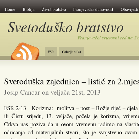
Home
Biblija
Život bratstva
Franjevačka duhovnost
Obavijesti
Svetoduško bratstvo
Franjevački svjetovni red na 
FSR
Galerija slika
Svetoduška zajednica – listić za 2.mj
Josip Cancar on veljača 21st, 2013
FSR 2-13 Korizma: molitva – post – Božje riječ – djela 
ili Čistu srijedu, 13. veljače, počela je korizma, vrije
Crkva nas poziva da u ovom vremenu radimo na vlasti
odricanja od materijalnih stvari, što je svojstveno ov