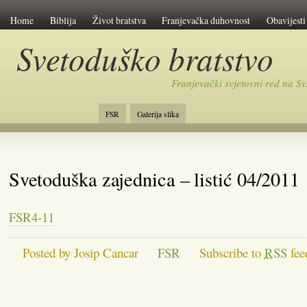
Home
Biblija
Život bratstva
Franjevačka duhovnost
Obavijesti
Svetoduško bratstvo
Franjevački svjetovni red na 
FSR
Galerija slika
Svetoduška zajednica – listić 04/2011
FSR4-11
Posted by Josip Cancar
FSR
Subscribe to
RSS
fee