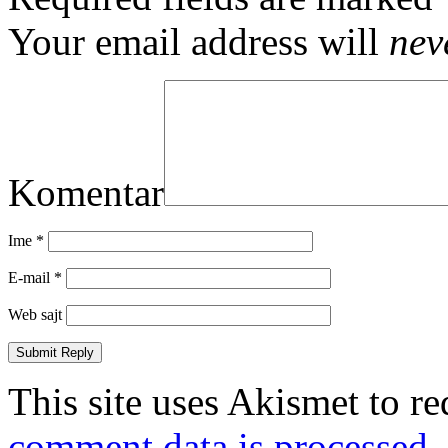
Your email address will
nev
Komentar
Ime
*
E-mail
*
Web sajt
This site uses Akismet to r
comment data is processed.