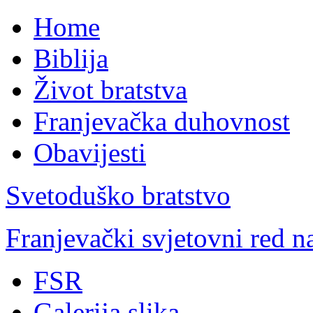
Home
Biblija
Život bratstva
Franjevačka duhovnost
Obavijesti
Svetoduško bratstvo
Franjevački svjetovni red 
FSR
Galerija slika