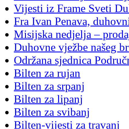
Vijesti iz Frame Sveti D
Fra Ivan Penava, duhovni
Misijska nedjelja – proda
Duhovne vježbe našeg br
Održana sjednica Područ
Bilten za rujan
Bilten za srpanj
Bilten za lipanj
Bilten za svibanj
Bilten-vijesti za travanj