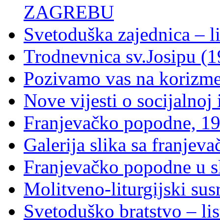
ZAGREBU
Svetoduška zajednica – l
Trodnevnica sv.Josipu (1
Pozivamo vas na korizm
Nove vijesti o socijalnoj i
Franjevačko popodne, 19
Galerija slika sa franje
Franjevačko popodne u sl
Molitveno-liturgijski sus
Svetoduško bratstvo – lis