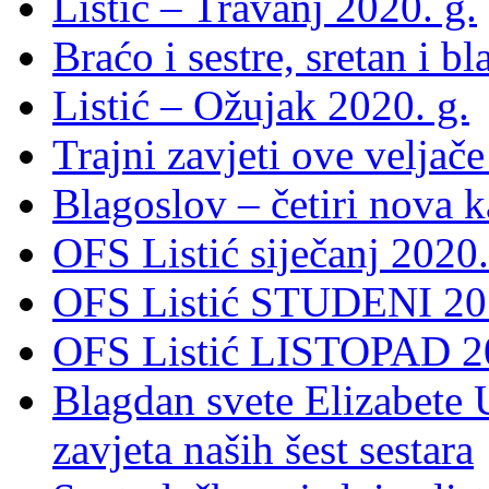
Listić – Travanj 2020. g.
Braćo i sestre, sretan i b
Listić – Ožujak 2020. g.
Trajni zavjeti ove veljače
Blagoslov – četiri nova 
OFS Listić siječanj 2020.
OFS Listić STUDENI 201
OFS Listić LISTOPAD 20
Blagdan svete Elizabete U
zavjeta naših šest sestara