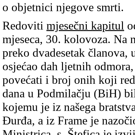
o objetnici njegove smrti.
Redoviti
mjesečni kapitul
od
mjeseca, 30. kolovoza. Na 
preko dvadesetak članova, u
osjećao dah ljetnih odmora,
povećati i broj onih koji re
dana u Podmilačju (BiH) bi
kojemu je iz našega bratstv
Đurđa, a iz Frame je nazoči
Ministrica, s. Štefica je izv