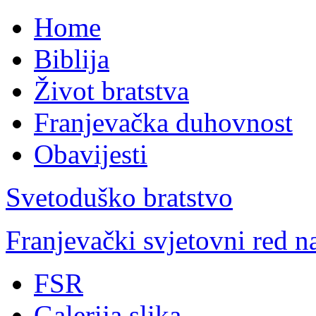
Home
Biblija
Život bratstva
Franjevačka duhovnost
Obavijesti
Svetoduško bratstvo
Franjevački svjetovni red 
FSR
Galerija slika