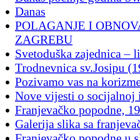
Danas
POLAGANJE I OBNOVA
ZAGREBU
Svetoduška zajednica – l
Trodnevnica sv.Josipu (1
Pozivamo vas na korizm
Nove vijesti o socijalnoj i
Franjevačko popodne, 19
Galerija slika sa franje
Franjevačko popodne u sl