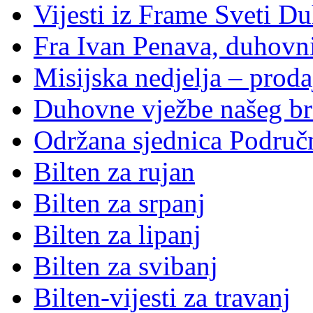
Vijesti iz Frame Sveti D
Fra Ivan Penava, duhovni
Misijska nedjelja – proda
Duhovne vježbe našeg br
Održana sjednica Područ
Bilten za rujan
Bilten za srpanj
Bilten za lipanj
Bilten za svibanj
Bilten-vijesti za travanj