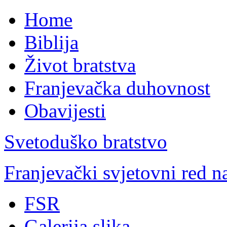
Home
Biblija
Život bratstva
Franjevačka duhovnost
Obavijesti
Svetoduško bratstvo
Franjevački svjetovni red 
FSR
Galerija slika