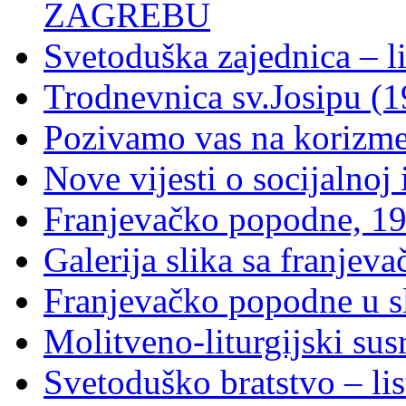
ZAGREBU
Svetoduška zajednica – l
Trodnevnica sv.Josipu (1
Pozivamo vas na korizm
Nove vijesti o socijalnoj i
Franjevačko popodne, 19
Galerija slika sa franje
Franjevačko popodne u sl
Molitveno-liturgijski sus
Svetoduško bratstvo – lis