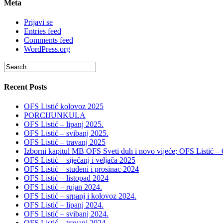
Meta
Prijavi se
Entries feed
Comments feed
WordPress.org
Recent Posts
OFS Listić kolovoz 2025
PORCIJUNKULA
OFS Listić – lipanj 2025.
OFS Listić – svibanj 2025.
OFS Listić – travanj 2025
Izborni kapitul MB OFS Sveti duh i novo vijeće; OFS Listić –
OFS Listić – siječanj i veljača 2025
OFS Listić – studeni i prosinac 2024
OFS Listić – listopad 2024
OFS Listić – rujan 2024.
OFS Listić – srpanj i kolovoz 2024.
OFS Listić – lipanj 2024.
OFS Listić – svibanj 2024.
OFS Listić – travanj 2024.