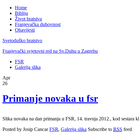
Home
Biblija
Život bratstva
Franjevačka duhovnost
Obavijesti
Svetoduško bratstvo
Franjevački svjetovni red na Sv.Duhu u Zagrebu
FSR
Galerija slika
Apr
26
Primanje novaka u fsr
Slika novaka na dan primanja u FSR, 14. travnja 2012., kod sestara k
Posted by Josip Cancar
FSR
,
Galerija slika
Subscribe to
RSS
feed