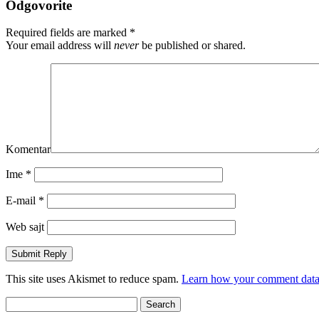
Odgovorite
Required fields are marked
*
Your email address will
never
be published or shared.
Komentar
Ime
*
E-mail
*
Web sajt
This site uses Akismet to reduce spam.
Learn how your comment data 
Search
for: