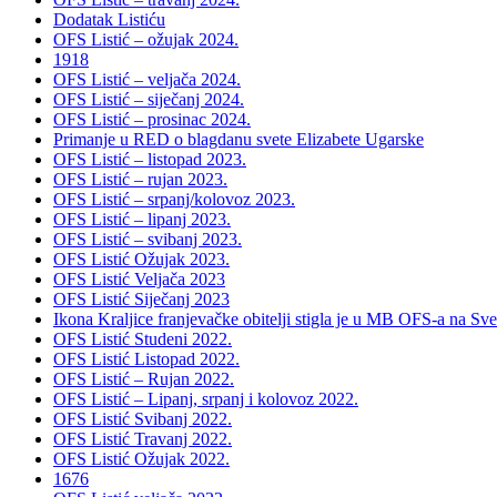
Dodatak Listiću
OFS Listić – ožujak 2024.
1918
OFS Listić – veljača 2024.
OFS Listić – siječanj 2024.
OFS Listić – prosinac 2024.
Primanje u RED o blagdanu svete Elizabete Ugarske
OFS Listić – listopad 2023.
OFS Listić – rujan 2023.
OFS Listić – srpanj/kolovoz 2023.
OFS Listić – lipanj 2023.
OFS Listić – svibanj 2023.
OFS Listić Ožujak 2023.
OFS Listić Veljača 2023
OFS Listić Siječanj 2023
Ikona Kraljice franjevačke obitelji stigla je u MB OFS-a na S
OFS Listić Studeni 2022.
OFS Listić Listopad 2022.
OFS Listić – Rujan 2022.
OFS Listić – Lipanj, srpanj i kolovoz 2022.
OFS Listić Svibanj 2022.
OFS Listić Travanj 2022.
OFS Listić Ožujak 2022.
1676