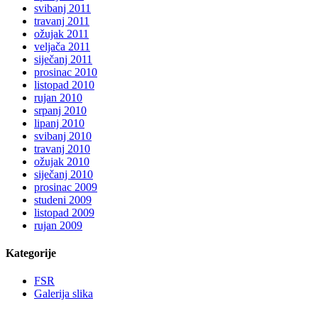
svibanj 2011
travanj 2011
ožujak 2011
veljača 2011
siječanj 2011
prosinac 2010
listopad 2010
rujan 2010
srpanj 2010
lipanj 2010
svibanj 2010
travanj 2010
ožujak 2010
siječanj 2010
prosinac 2009
studeni 2009
listopad 2009
rujan 2009
Kategorije
FSR
Galerija slika