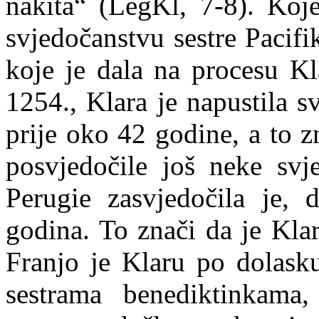
nakita“ (LegKl, 7-8). Koj
svjedočanstvu sestre Pacifik
koje je dala na procesu Kl
1254., Klara je napustila s
prije oko 42 godine, a to 
posvjedočile još neke svj
Perugie zasvjedočila je,
godina. To znači da je Kla
Franjo je Klaru po dolasku
sestrama benediktinkam