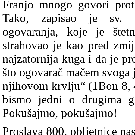
Franjo mnogo govori proti
Tako, zapisao je sv. 
ogovaranja, koje je štet
strahovao je kao pred zmij
najzatornija kuga i da je 
što ogovarač mačem svoga je
njihovom krvlju“ (1Bon 8, 4
bismo jedni o drugima go
Pokušajmo, pokušajmo!
Proslava 800. obljetnice nas