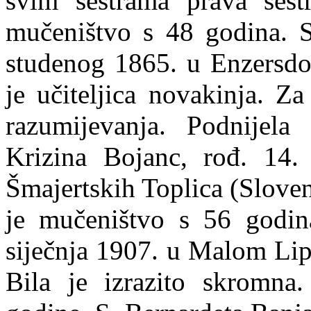
svim sestrama prava sest
mučeništvo s 48 godina. S
studenog 1865. u Enzersdor
je učiteljica novakinja. Z
razumijevanja. Podnijel
Krizina Bojanc, rođ. 14
Šmajertskih Toplica (Sloven
je mučeništvo s 56 godina
siječnja 1907. u Malom Li
Bila je izrazito skromna