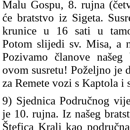
Malu Gospu, 8. rujna (četv
će bratstvo iz Sigeta. Sus
krunice u 16 sati u tamo
Potom slijedi sv. Misa, a 
Pozivamo članove našeg b
ovom susretu! Poželjno je 
za Remete vozi s Kaptola i s
9) Sjednica Područnog vij
je 10. rujna. Iz našeg brats
Štefica Kralj kao područna