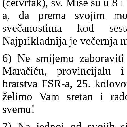
(četvrtak), sv. Mise su u 8
a, da prema svojim mo
svečanostima kod ses
Najprikladnija je večernja m
6) Ne smijemo zaboraviti 
Maračiću, provincijalu 
bratstva FSR-a, 25. kolovo
želimo Vam sretan i ra
svemu!
7) Na jednoj od svojih sj