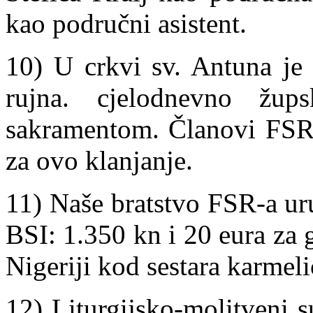
kao područni asistent.
10) U crkvi sv. Antuna je 
rujna. cjelodnevno žup
sakramentom. Članovi FSR-a
za ovo klanjanje.
11) Naše bratstvo FSR-a ur
BSI: 1.350 kn i 20 eura za 
Nigeriji kod sestara karmeli
12) Liturgijsko-molitveni s