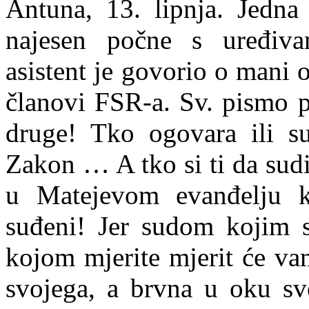
Antuna, 13. lipnja. Jedna 
najesen počne s uređiv
asistent je govorio o mani 
članovi FSR-a. Sv. pismo p
druge! Tko ogovara ili su
Zakon … A tko si ti da sudi
u Matejevom evanđelju k
suđeni! Jer sudom kojim s
kojom mjerite mjerit će va
svojega, a brvna u oku sv