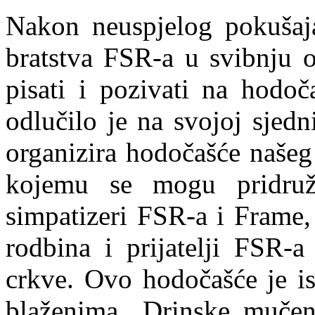
Nakon neuspjelog pokušaja
bratstva FSR-a u svibnju 
pisati i pozivati na hodoč
odlučilo je na svojoj sjed
organizira hodočašće našeg
kojemu se mogu pridruži
simpatizeri FSR-a i Frame,
rodbina i prijatelji FSR-a
crkve. Ovo hodočašće je is
blaženima „Drinske mučen