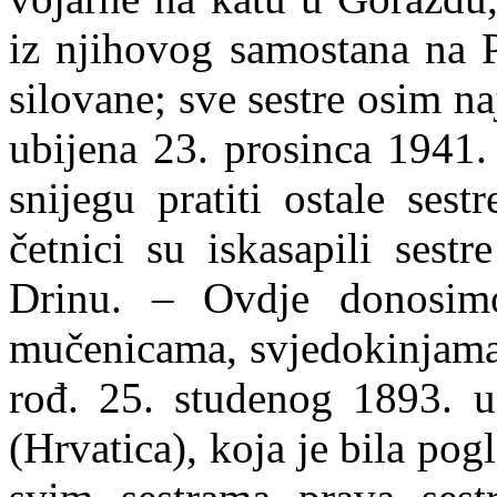
iz njihovog samostana na 
silovane; sve sestre osim na
ubijena 23. prosinca 1941.
snijegu pratiti ostale ses
četnici su iskasapili sestr
Drinu. – Ovdje donosim
mučenicama, svjedokinjama 
rođ. 25. studenog 1893. 
(Hrvatica), koja je bila pog