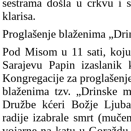
sestrama došla u crkvu i 
klarisa.
Proglašenje blaženima „Dr
Pod Misom u 11 sati, koju 
Sarajevu Papin izaslanik 
Kongregacije za proglašenje
blaženima tzv. „Drinske mu
Družbe kćeri Božje Ljuba
radije izabrale smrt (muče
vojarne na katu u Goraždu,