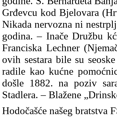
godine. S. Bernardeta Banja
Grđevcu kod Bjelovara (Hrv
Nikada nervozna ni nestrplj
godina. – Inače Družbu kće
Franciska Lechner (Njemač
ovih sestara bile su seosk
radile kao kućne pomoćnic
došle 1882. na poziv sara
Stadlera. – Blažene „Drinsk
Hodočašće našeg bratstva 