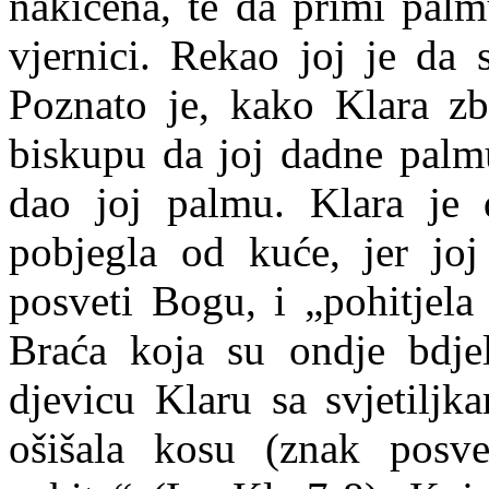
nakićena, te da primi palm
vjernici. Rekao joj je da 
Poznato je, kako Klara zbo
biskupu da joj dadne palmu
dao joj palmu. Klara je d
pobjegla od kuće, jer joj 
posveti Bogu, i „pohitjela
Braća koja su ondje bdjel
djevicu Klaru sa svjetilj
ošišala kosu (znak posve