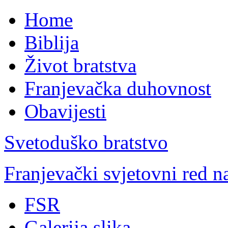
Home
Biblija
Život bratstva
Franjevačka duhovnost
Obavijesti
Svetoduško bratstvo
Franjevački svjetovni red 
FSR
Galerija slika