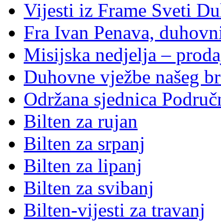
Vijesti iz Frame Sveti D
Fra Ivan Penava, duhovni
Misijska nedjelja – proda
Duhovne vježbe našeg br
Održana sjednica Područ
Bilten za rujan
Bilten za srpanj
Bilten za lipanj
Bilten za svibanj
Bilten-vijesti za travanj