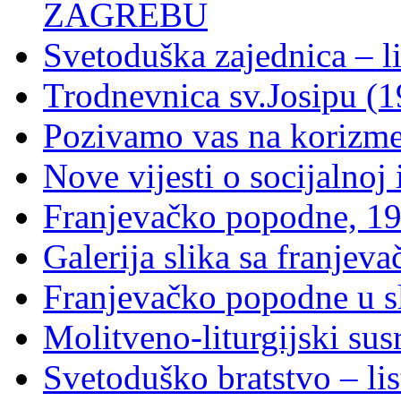
ZAGREBU
Svetoduška zajednica – l
Trodnevnica sv.Josipu (1
Pozivamo vas na korizm
Nove vijesti o socijalnoj i
Franjevačko popodne, 19
Galerija slika sa franje
Franjevačko popodne u sl
Molitveno-liturgijski sus
Svetoduško bratstvo – lis