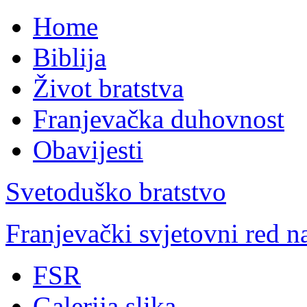
Home
Biblija
Život bratstva
Franjevačka duhovnost
Obavijesti
Svetoduško bratstvo
Franjevački svjetovni red 
FSR
Galerija slika