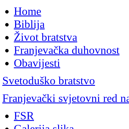
Home
Biblija
Život bratstva
Franjevačka duhovnost
Obavijesti
Svetoduško bratstvo
Franjevački svjetovni red 
FSR
Galerija slika