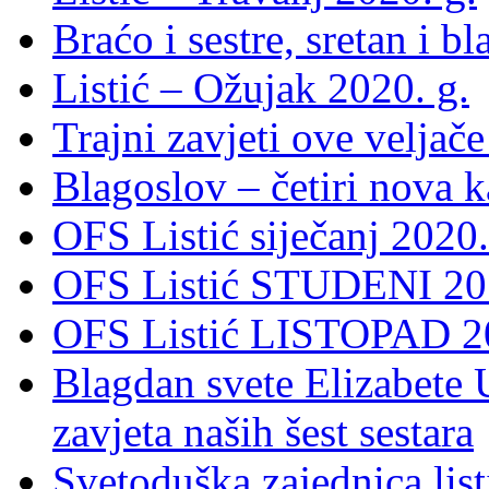
Braćo i sestre, sretan i b
Listić – Ožujak 2020. g.
Trajni zavjeti ove veljače
Blagoslov – četiri nova 
OFS Listić siječanj 2020.
OFS Listić STUDENI 201
OFS Listić LISTOPAD 20
Blagdan svete Elizabete U
zavjeta naših šest sestara
Svetoduška zajednica lis