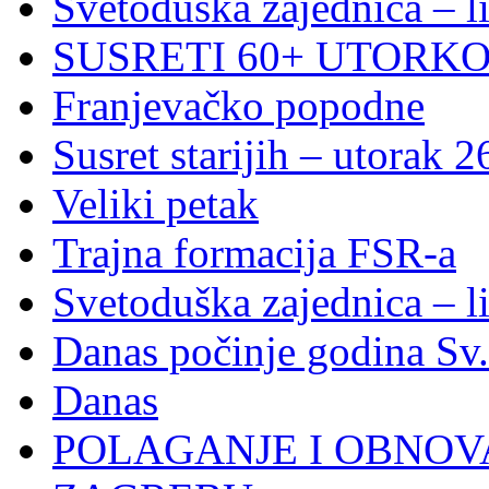
Svetoduška zajednica – l
SUSRETI 60+ UTORKOM
Franjevačko popodne
Susret starijih – utorak 2
Veliki petak
Trajna formacija FSR-a
Svetoduška zajednica – l
Danas počinje godina Sv
Danas
POLAGANJE I OBNOVA