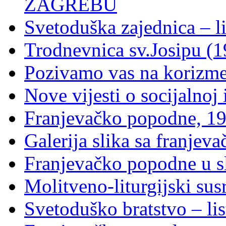
ZAGREBU
Svetoduška zajednica – l
Trodnevnica sv.Josipu (1
Pozivamo vas na korizm
Nove vijesti o socijalnoj i
Franjevačko popodne, 19
Galerija slika sa franje
Franjevačko popodne u sl
Molitveno-liturgijski sus
Svetoduško bratstvo – lis