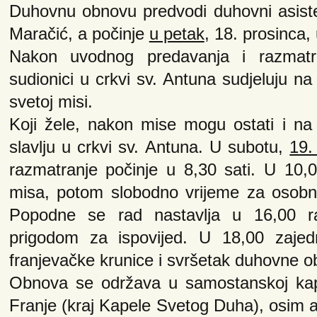
Duhovnu obnovu predvodi duhovni asisten
Maračić, a počinje
u petak
, 18. prosinca, 
Nakon uvodnog predavanja i razmatra
sudionici u crkvi sv. Antuna sudjeluju na 
svetoj misi.
Koji žele, nakon mise mogu ostati i na 
slavlju u crkvi sv. Antuna. U subotu,
19.
razmatranje počinje u 8,30 sati. U 10,0
misa, potom slobodno vrijeme za osobno
Popodne se rad nastavlja u 16,00 r
prigodom za ispovijed. U 18,00 zajed
franjevačke krunice i svršetak duhovne o
Obnova se održava u samostanskoj kap
Franje (kraj Kapele Svetog Duha), osim a