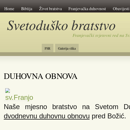
Home
Biblija
Život bratstva
Franjevačka duhovnost
Obavijesti
Svetoduško bratstvo
Franjevački svjetovni red na 
FSR
Galerija slika
DUHOVNA OBNOVA
Naše mjesno bratstvo na Svetom Du
dvodnevnu duhovnu obnovu
pred Božić.