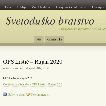
Home
Biblija
Život bratstva
Franjevačka duhovnost
Obavijesti
Svetoduško bratstvo
Franjevački svjetovni red na 
FSR
Galerija slika
OFS Listić – Rujan 2020
reinerivan on listopad 4th, 2020
OFS Listić – Rujan 2020
Continue reading about OFS Listić – Rujan 2020
Galerija slika
No comments »