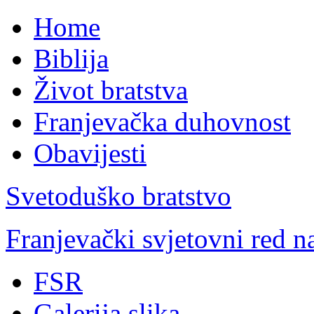
Home
Biblija
Život bratstva
Franjevačka duhovnost
Obavijesti
Svetoduško bratstvo
Franjevački svjetovni red 
FSR
Galerija slika