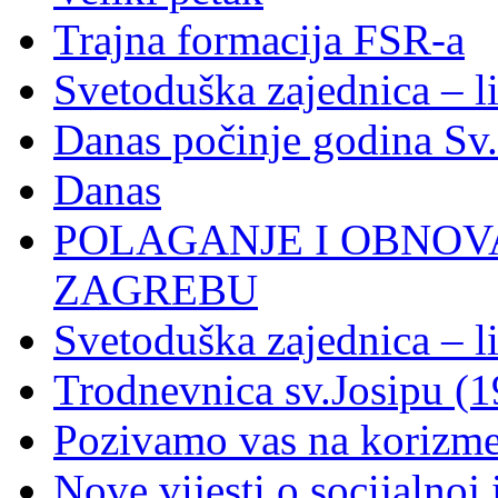
Trajna formacija FSR-a
Svetoduška zajednica – l
Danas počinje godina Sv
Danas
POLAGANJE I OBNOVA
ZAGREBU
Svetoduška zajednica – l
Trodnevnica sv.Josipu (1
Pozivamo vas na korizm
Nove vijesti o socijalnoj i