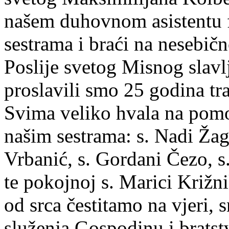
našem duhovnom asistentu 
sestrama i braći na nesebi
Poslije svetog Misnog slavl
proslavili smo 25 godina tra
Svima veliko hvala na pomoć
našim sestrama: s. Nadi Žagr
Vrbanić, s. Gordani Čezo, s.
te pokojnoj s. Marici Križ
od srca čestitamo na vjeri, s
služenja Gospodinu i bratst