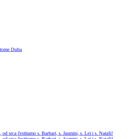
vetome Duhu
d srca čestitamo s. Barbari, s. Jasmini, s. Lei i s. Nataši!
d srca čestitamo s. Barbari, s. Jasmini, s. Lei i s. Nataši!