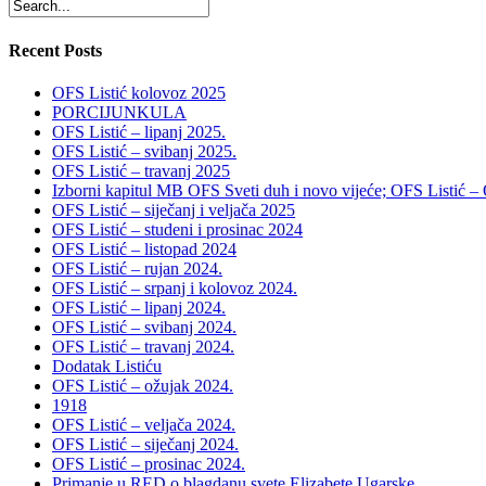
Recent Posts
OFS Listić kolovoz 2025
PORCIJUNKULA
OFS Listić – lipanj 2025.
OFS Listić – svibanj 2025.
OFS Listić – travanj 2025
Izborni kapitul MB OFS Sveti duh i novo vijeće; OFS Listić –
OFS Listić – siječanj i veljača 2025
OFS Listić – studeni i prosinac 2024
OFS Listić – listopad 2024
OFS Listić – rujan 2024.
OFS Listić – srpanj i kolovoz 2024.
OFS Listić – lipanj 2024.
OFS Listić – svibanj 2024.
OFS Listić – travanj 2024.
Dodatak Listiću
OFS Listić – ožujak 2024.
1918
OFS Listić – veljača 2024.
OFS Listić – siječanj 2024.
OFS Listić – prosinac 2024.
Primanje u RED o blagdanu svete Elizabete Ugarske