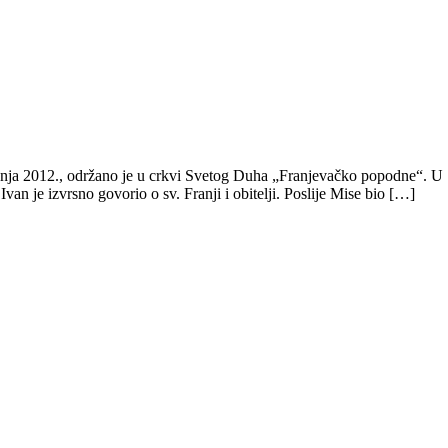
 2012., održano je u crkvi Svetog Duha „Franjevačko popodne“. U 16,3
an je izvrsno govorio o sv. Franji i obitelji. Poslije Mise bio […]