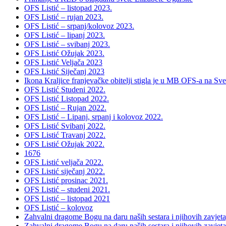
OFS Listić – listopad 2023.
OFS Listić – rujan 2023.
OFS Listić – srpanj/kolovoz 2023.
OFS Listić – lipanj 2023.
OFS Listić – svibanj 2023.
OFS Listić Ožujak 2023.
OFS Listić Veljača 2023
OFS Listić Siječanj 2023
Ikona Kraljice franjevačke obitelji stigla je u MB OFS-a na S
OFS Listić Studeni 2022.
OFS Listić Listopad 2022.
OFS Listić – Rujan 2022.
OFS Listić – Lipanj, srpanj i kolovoz 2022.
OFS Listić Svibanj 2022.
OFS Listić Travanj 2022.
OFS Listić Ožujak 2022.
1676
OFS Listić veljača 2022.
OFS Listić siječanj 2022.
OFS Listić prosinac 2021.
OFS Listić – studeni 2021.
OFS Listić – listopad 2021
OFS Listić – kolovoz
Zahvalni dragome Bogu na daru naših sestara i njihovih zavjeta, o
Zahvalni dragome Bogu na daru naših sestara i njihovih zavjeta, o