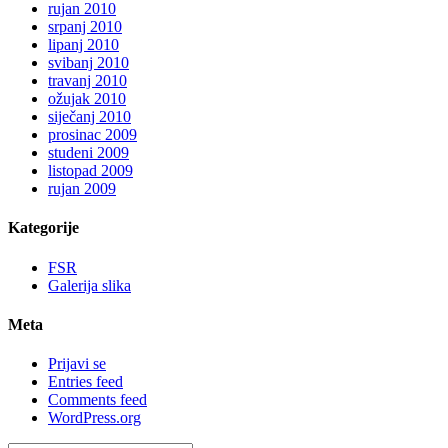
rujan 2010
srpanj 2010
lipanj 2010
svibanj 2010
travanj 2010
ožujak 2010
siječanj 2010
prosinac 2009
studeni 2009
listopad 2009
rujan 2009
Kategorije
FSR
Galerija slika
Meta
Prijavi se
Entries feed
Comments feed
WordPress.org