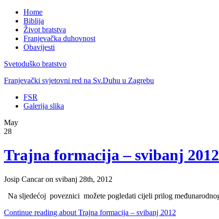
Home
Biblija
Život bratstva
Franjevačka duhovnost
Obavijesti
Svetoduško bratstvo
Franjevački svjetovni red na Sv.Duhu u Zagrebu
FSR
Galerija slika
May
28
Trajna formacija – svibanj 2012
Josip Cancar on svibanj 28th, 2012
Na sljedećoj poveznici možete pogledati cijeli prilog međunarodnog 
Continue reading about Trajna formacija – svibanj 2012