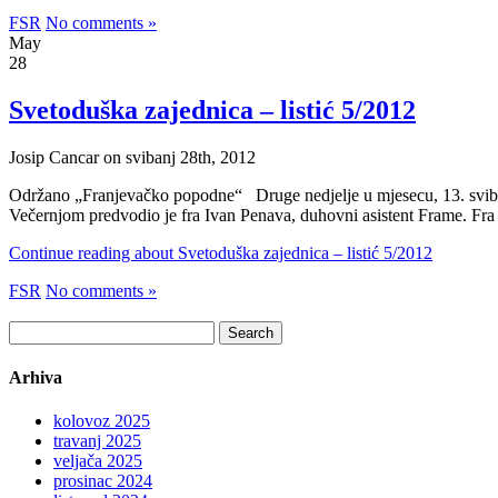
FSR
No comments »
May
28
Svetoduška zajednica – listić 5/2012
Josip Cancar on svibanj 28th, 2012
Održano „Franjevačko popodne“ Druge nedjelje u mjesecu, 13. svibnja
Večernjom predvodio je fra Ivan Penava, duhovni asistent Frame. Fra Iv
Continue reading about Svetoduška zajednica – listić 5/2012
FSR
No comments »
Search
for:
Arhiva
kolovoz 2025
travanj 2025
veljača 2025
prosinac 2024