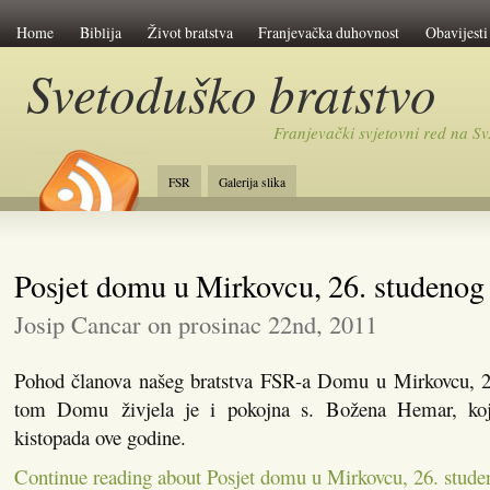
Home
Biblija
Život bratstva
Franjevačka duhovnost
Obavijesti
Svetoduško bratstvo
Franjevački svjetovni red na 
FSR
Galerija slika
Posjet domu u Mirkovcu, 26. studenog
Josip Cancar on prosinac 22nd, 2011
Pohod članova našeg bratstva FSR-a Domu u Mirkovcu, 2
tom Domu živjela je i pokojna s. Božena Hemar, ko
kistopada ove godine.
Continue reading about Posjet domu u Mirkovcu, 26. stude