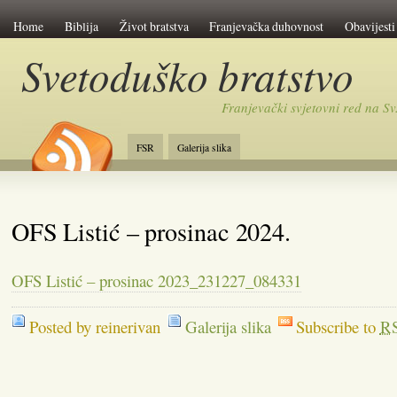
Home
Biblija
Život bratstva
Franjevačka duhovnost
Obavijesti
Svetoduško bratstvo
Franjevački svjetovni red na 
FSR
Galerija slika
OFS Listić – prosinac 2024.
OFS Listić – prosinac 2023_231227_084331
Posted by reinerivan
Galerija slika
Subscribe to
R