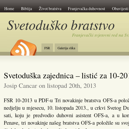
Home
Biblija
Život bratstva
Franjevačka duhovnost
Obavijesti
Svetoduško bratstvo
Franjevački svjetovni red na 
FSR
Galerija slika
Svetoduška zajednica – listić za 10-20
Josip Cancar on listopad 20th, 2013
FSR 10-2013 u PDF-u Tri novakinje bratstva OFS-a polož
nedjelju u mjesecu, 10. listopada 2013., u crkvi Svetog 
sati, koju je predvodio duhovni asistent OFS-a, a u konc
Penave, tri novakinje našeg bratstva OFS-a položile su svo