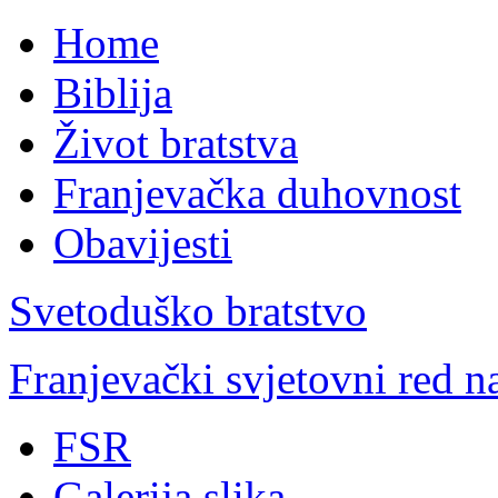
Home
Biblija
Život bratstva
Franjevačka duhovnost
Obavijesti
Svetoduško bratstvo
Franjevački svjetovni red 
FSR
Galerija slika