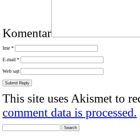
Komentar
Ime
*
E-mail
*
Web sajt
This site uses Akismet to r
comment data is processed.
Search
for: