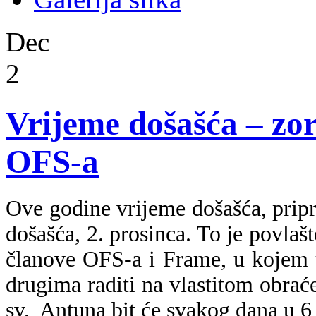
Dec
2
Vrijeme došašća – zor
OFS-a
Ove godine vrijeme došašća, prip
došašća, 2. prosinca. To je povlaš
članove OFS-a i Frame, u kojem t
drugima raditi na vlastitom obrać
sv. Antuna bit će svakog dana u 6 