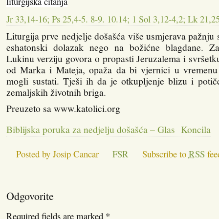
liturgijska čitanja
Jr 33,14-16; Ps 25,4-5. 8-9. 10.14; 1 Sol 3,12-4,2; Lk 21,2
Liturgija prve nedjelje došašća više usmjerava pažnju
eshatonski dolazak nego na božićne blagdane. Z
Lukinu verziju govora o propasti Jeruzalema i svršetku
od Marka i Mateja, opaža da bi vjernici u vremenu
mogli sustati. Tješi ih da je otkupljenje blizu i pot
zemaljskih životnih briga.
Preuzeto sa www.katolici.org
Biblijska poruka za nedjelju došašća – Glas Koncila
Posted by Josip Cancar
FSR
Subscribe to
RSS
fee
Odgovorite
Required fields are marked
*