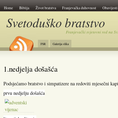
Home
Biblija
Život bratstva
Franjevačka duhovnost
Obavijesti
Svetoduško bratstvo
Franjevački svjetovni red na 
FSR
Galerija slika
1.nedjelja došašća
Podsjećamo bratstvo i simpatizere na redoviti mjesečni kap
prvu nedjelju došašća