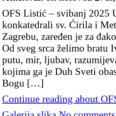
OFS Listić – svibanj 2025 
konkatedrali sv. Ćirila i 
Zagrebu, zaređen je za đako
Od sveg srca želimo bratu 
putu, mir, ljubav, razumije
kojima ga je Duh Sveti obas
Bogu […]
Continue reading about OFS
Galerija slika
No comments