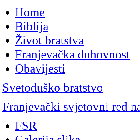
Home
Biblija
Život bratstva
Franjevačka duhovnost
Obavijesti
Svetoduško bratstvo
Franjevački svjetovni red 
FSR
Galerija slika