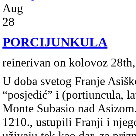
Aug
28
PORCIJUNKULA
reinerivan on kolovoz 28th
U doba svetog Franje Asiško
“posjedić” i (portiuncula, la
Monte Subasio nad Asizom.
1210., ustupili Franji i nje
uživaju tek kao dar, za priz