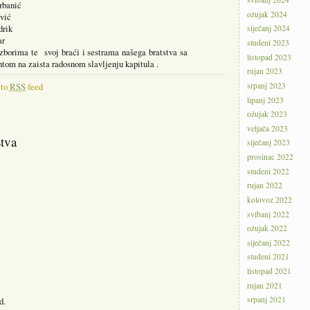
anić
ožujak 2024
ić
rik
siječanj 2024
r
studeni 2023
izborima te svoj braći i sestrama našega bratstva sa
listopad 2023
om na zaista radosnom slavljenju kapitula .
rujan 2023
srpanj 2023
 to
RSS
feed
lipanj 2023
ožujak 2023
veljača 2023
stva
siječanj 2023
prosinac 2022
studeni 2022
rujan 2022
kolovoz 2022
svibanj 2022
ožujak 2022
siječanj 2022
studeni 2021
listopad 2021
rujan 2021
srpanj 2021
d.