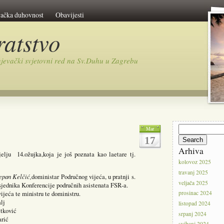
vačka duhovnost
Obavijesti
ratstvo
jevački svjetovni red na Sv.Duhu u Zagrebu
Search
Mar
for:
17
Arhiva
jelju 14.ožujka,koja je još poznata kao laetare tj.
kolovoz 2025
travanj 2025
jepan Kelčić,
doministar Područnog vijeća, u pratnji s.
veljača 2025
dsjednika Konferencije područnih asistenata FSR-a.
jeća te ministru te doministru.
prosinac 2024
j
listopad 2024
ović
srpanj 2024
ić
svibanj 2024