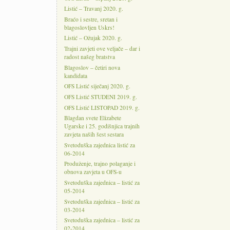
Listić – Travanj 2020. g.
Braćo i sestre, sretan i
blagoslovljen Uskrs!
Listić – Ožujak 2020. g.
Trajni zavjeti ove veljače – dar i
radost našeg bratstva
Blagoslov – četiri nova
kandidata
OFS Listić siječanj 2020. g.
OFS Listić STUDENI 2019. g.
OFS Listić LISTOPAD 2019. g.
Blagdan svete Elizabete
Ugarske i 25. godišnjica trajnih
zavjeta naših šest sestara
Svetoduška zajednica listić za
06-2014
Produženje, trajno polaganje i
obnova zavjeta u OFS-u
Svetoduška zajednica – listić za
05-2014
Svetoduška zajednica – listić za
03-2014
Svetoduška zajednica – listić za
02-2014