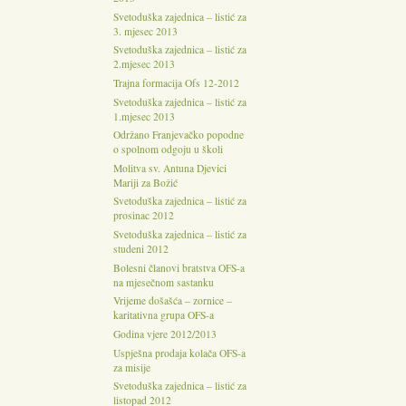
Svetoduška zajednica – listić za
3. mjesec 2013
Svetoduška zajednica – listić za
2.mjesec 2013
Trajna formacija Ofs 12-2012
Svetoduška zajednica – listić za
1.mjesec 2013
Održano Franjevačko popodne
o spolnom odgoju u školi
Molitva sv. Antuna Djevici
Mariji za Božić
Svetoduška zajednica – listić za
prosinac 2012
Svetoduška zajednica – listić za
studeni 2012
Bolesni članovi bratstva OFS-a
na mjesečnom sastanku
Vrijeme došašća – zornice –
karitativna grupa OFS-a
Godina vjere 2012/2013
Uspješna prodaja kolača OFS-a
za misije
Svetoduška zajednica – listić za
listopad 2012