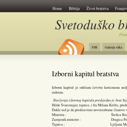
Home
Biblija
Život bratstva
Franje
Svetoduško b
Fran
FSR
Galerija slika
Izborni kapitul bratstva
Izborni kapitul je održanu četvrtu korizmenu ned
radosna.
Slavljenju izbornog kapitula predsjedao je brat St
Hilde Švarcmajer, tajnice, i fra Milana Krište, pre
Dakle red je da predstavimo novoizabrane članove vi
Ministra : Štefica Kral
Zamjenik ministre : Dragica Petk
Tajnica : Ljiljana Mar