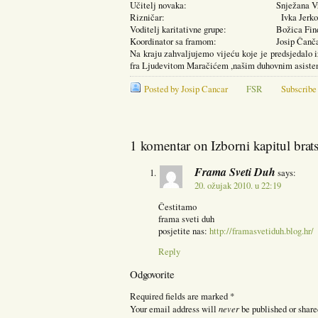
Učitelj novaka: Snježana Vrb
Rizničar: Ivka Jerkov
Voditelj karitativne grupe: Božica Find
Koordinator sa framom: Josip Čanča
Na kraju zahvaljujemo vijeću koje je predsjedalo 
fra Ljudevitom Maračićem ,našim duhovnim asistent
Posted by Josip Cancar
FSR
Subscribe
1 komentar on Izborni kapitul brat
Frama Sveti Duh
says:
20. ožujak 2010. u 22:19
Čestitamo
frama sveti duh
posjetite nas:
http://framasvetiduh.blog.hr/
Reply
Odgovorite
Required fields are marked
*
never
Your email address will
be published or share