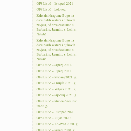
OFS Listić – listopad 2021
OFS Listić – kolovoz
Zahvalni dragome Bogu na
daru naših sestara i njihovih
zavjeta, od srca čestitamo s.
Barbari, s. Jasmini, s. Lei i s.
Nataši!
Zahvalni dragome Bogu na
daru naših sestara i njihovih
zavjeta, od srca čestitamo s.
Barbari, s. Jasmini, s. Lei i s.
Nataši!
OFS Listić – Srpanj 2021.
OFS Listić – Lipanj 2021
OFS Listić – Svibanj 2021. g.
OFS Listić – Ožujak 2021. g.
OFS Listić – Veljača 2021. g.
OFS Listić – Siječanj 2021. g.
OFS Listić – Studeni/Prosinac
2020. g.
OFS Listić – Listopad 2020
OFS Listić – Rujan 2020
OFS Listić – Kolovoz 2020. g.
OFS Listić – Srpanj 2020. g.