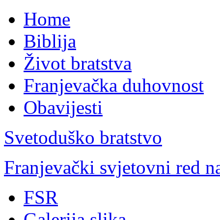
Home
Biblija
Život bratstva
Franjevačka duhovnost
Obavijesti
Svetoduško bratstvo
Franjevački svjetovni red 
FSR
Galerija slika