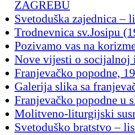
ZAGREBU
Svetoduška zajednica – l
Trodnevnica sv.Josipu (1
Pozivamo vas na korizm
Nove vijesti o socijalnoj i
Franjevačko popodne, 19
Galerija slika sa franje
Franjevačko popodne u sl
Molitveno-liturgijski sus
Svetoduško bratstvo – lis