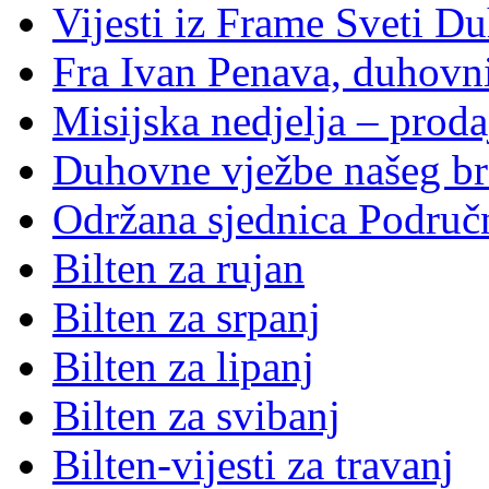
Vijesti iz Frame Sveti D
Fra Ivan Penava, duhovni
Misijska nedjelja – proda
Duhovne vježbe našeg br
Održana sjednica Područ
Bilten za rujan
Bilten za srpanj
Bilten za lipanj
Bilten za svibanj
Bilten-vijesti za travanj