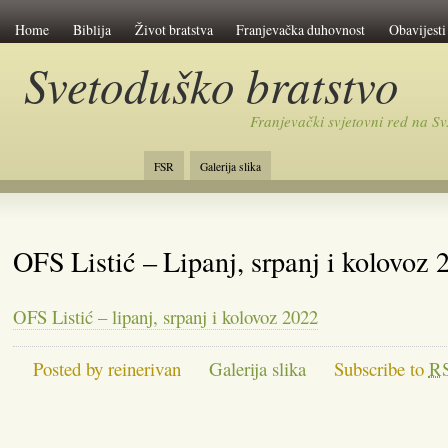
Home
Biblija
Život bratstva
Franjevačka duhovnost
Obavijesti
Svetoduško bratstvo
Franjevački svjetovni red na 
FSR
Galerija slika
OFS Listić – Lipanj, srpanj i kolovoz 
OFS Listić – lipanj, srpanj i kolovoz 2022
Posted by reinerivan
Galerija slika
Subscribe to
R