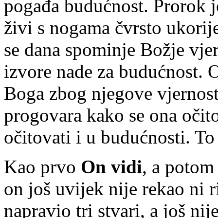
pogađa budućnost. Prorok je
živi s nogama čvrsto ukorij
se dana spominje Božje vje
izvore nade za budućnost. O
Boga zbog njegove vjernost
progovara kako se ona očitov
očitovati i u budućnosti. To
Kao prvo
On vidi
, a poto
on još uvijek nije rekao ni 
napravio tri stvari, a još ni