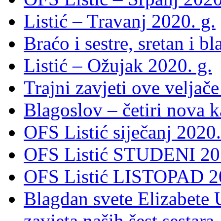
Listić – Travanj 2020. g.
Braćo i sestre, sretan i b
Listić – Ožujak 2020. g.
Trajni zavjeti ove veljače
Blagoslov – četiri nova 
OFS Listić siječanj 2020.
OFS Listić STUDENI 201
OFS Listić LISTOPAD 20
Blagdan svete Elizabete U
zavjeta naših šest sestara