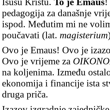
Isusu Kristu.
To je Emaus
!
pedagogija za današnje vrij
ispod. Međutim mi ne volimo
poučavati (lat.
magisterium
Ovo je Emaus! Ovo je izaz
Ovo je vrijeme za
OIKONO
na koljenima. Između ostalo
ekonomija i financije ista s
druga priča.
Izazov izgradnje zajedničke