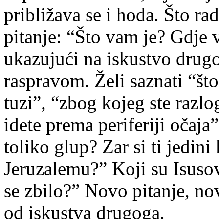
približava se i hoda. Što ra
pitanje: “Što vam je? Gdje 
ukazujući na iskustvo drugo
raspravom. Želi saznati “što
tuzi”, “zbog kojeg ste razlo
idete prema periferiji očaja
toliko glup? Zar si ti jedini
Jeruzalemu?” Koji su Isusov
se zbilo?” Novo pitanje, no
od iskustva drugoga.