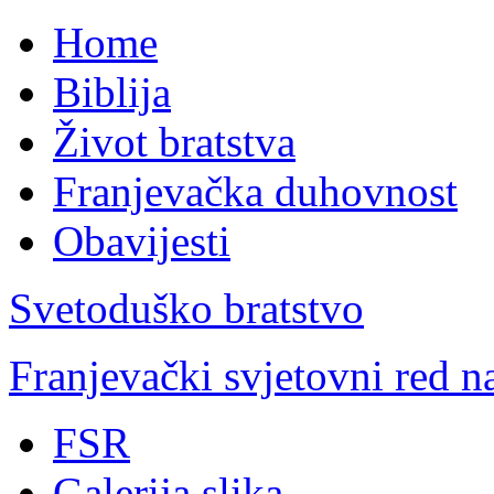
Home
Biblija
Život bratstva
Franjevačka duhovnost
Obavijesti
Svetoduško bratstvo
Franjevački svjetovni red 
FSR
Galerija slika