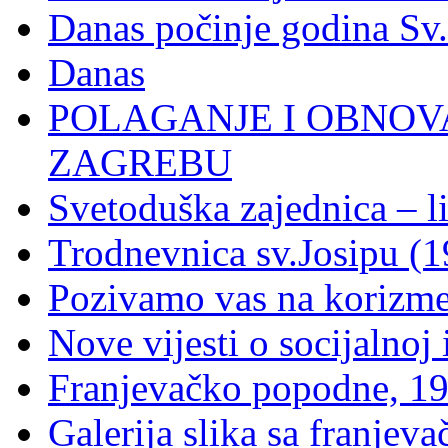
Danas počinje godina Sv
Danas
POLAGANJE I OBNOVA
ZAGREBU
Svetoduška zajednica – l
Trodnevnica sv.Josipu (1
Pozivamo vas na korizm
Nove vijesti o socijalnoj i
Franjevačko popodne, 19
Galerija slika sa franje