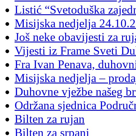
Listić “Svetoduška zajed
Misijska nedjelja 24.10.
Još neke obavijesti za ru
Vijesti iz Frame Sveti D
Fra Ivan Penava, duhovni
Misijska nedjelja – proda
Duhovne vježbe našeg br
Održana sjednica Područ
Bilten za rujan
Bilten za srpanj