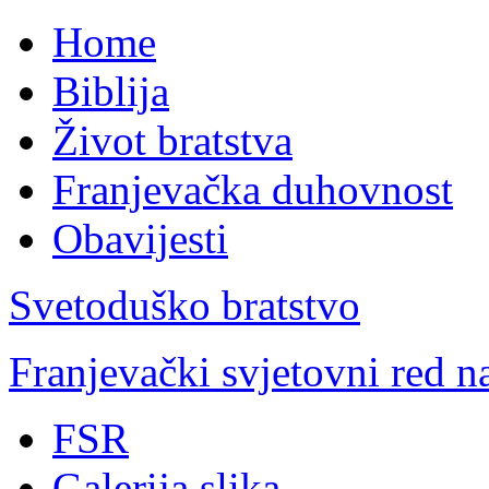
Home
Biblija
Život bratstva
Franjevačka duhovnost
Obavijesti
Svetoduško bratstvo
Franjevački svjetovni red 
FSR
Galerija slika