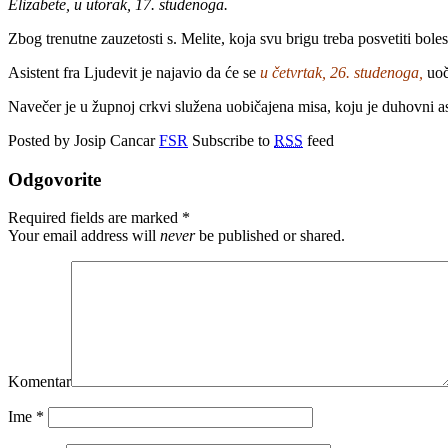
Elizabete, u utorak, 17. studenoga.
Zbog trenutne zauzetosti s. Melite, koja svu brigu treba posvetiti boles
Asistent fra Ljudevit je najavio da će se
u četvrtak, 26. studenoga,
uoč
Navečer je u župnoj crkvi služena uobičajena misa, koju je duhovni as
Posted by Josip Cancar
FSR
Subscribe to
RSS
feed
Odgovorite
Required fields are marked
*
Your email address will
never
be published or shared.
Komentar
Ime
*