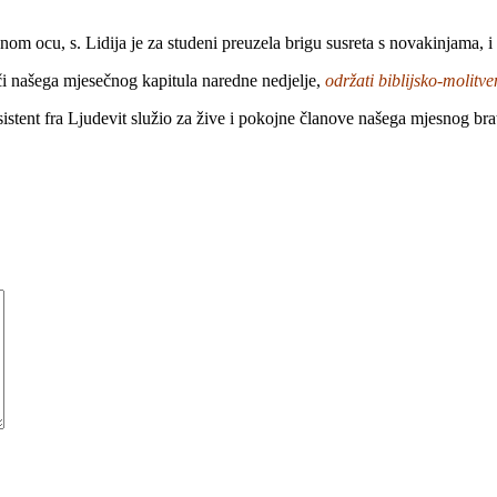
nom ocu, s. Lidija je za studeni preuzela brigu susreta s novakinjama, i n
i našega mjesečnog kapitula naredne nedjelje,
održati biblijsko-molitve
istent fra Ljudevit služio za žive i pokojne članove našega mjesnog br