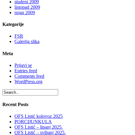
studeni 2009
listopad 2009
rujan 2009
Kategorije
FSR
Galerija slika
Meta
Prijavi se
Entries feed
Comments feed
WordPress.org
Recent Posts
OFS Listić kolovoz 2025
PORCIJUNKULA
OFS Listić – lipanj 2025.
OFS Listić – svibanj 2025.