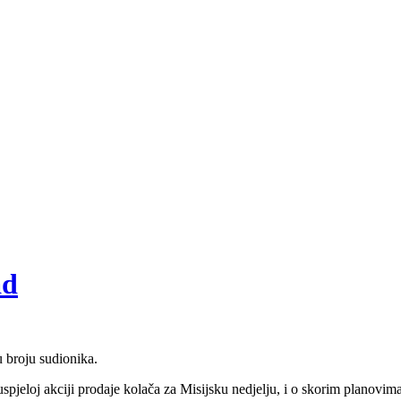
ad
u broju sudionika.
o uspjeloj akciji prodaje kolača za Misijsku nedjelju, i o skorim planovi