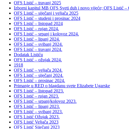
OFS Listić – travanj 2025
Izborni kapitul MB OFS Sveti duh i novo vijeće; OFS Listić –
OFS Listić – siječanj i veljača 2025
OFS Listić – studeni i prosinac 2024
OFS Listić – listopad 2024
OFS Listić – rujan 2024.
OFS Listić – srpanj i kolovoz 2024.
OFS Listić – lipanj 2024.
OFS Listić – svibanj 2024.
OFS Listić – travanj 2024.
Dodatak Listiću
OFS Listić – ožujak 2024.
1918
OFS Listić – veljača 2024.
OFS Listić – siječanj 2024.
OFS Listić – prosinac 2024.
Primanje u RED o blagdanu svete Elizabete Ugarske
OFS Listić – listopad 2023.
OFS Listić – rujan 2023.
OFS Listić – srpanj/kolovoz 2023.
OFS Listić – lipanj 2023.
OFS Listić – svibanj 2023.
OFS Listić Ožujak 2023.
OFS Listić Veljača 2023
OFS Listić Siječanj 2023