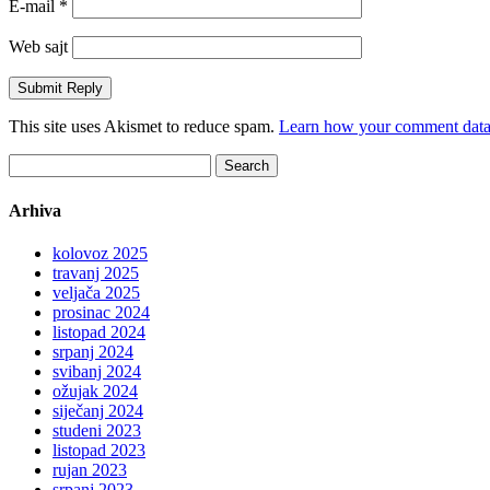
E-mail
*
Web sajt
This site uses Akismet to reduce spam.
Learn how your comment data 
Search
for:
Arhiva
kolovoz 2025
travanj 2025
veljača 2025
prosinac 2024
listopad 2024
srpanj 2024
svibanj 2024
ožujak 2024
siječanj 2024
studeni 2023
listopad 2023
rujan 2023
srpanj 2023