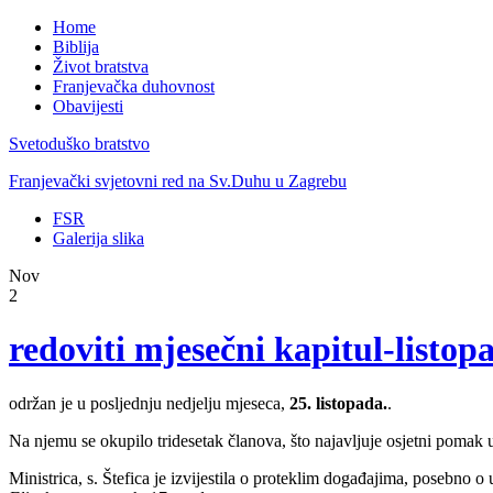
Home
Biblija
Život bratstva
Franjevačka duhovnost
Obavijesti
Svetoduško bratstvo
Franjevački svjetovni red na Sv.Duhu u Zagrebu
FSR
Galerija slika
Nov
2
redoviti mjesečni kapitul-listop
održan je u posljednju nedjelju mjeseca,
25. listopada.
.
Na njemu se okupilo tridesetak članova, što najavljuje osjetni pomak 
Ministrica, s. Štefica je izvijestila o proteklim događajima, posebno 