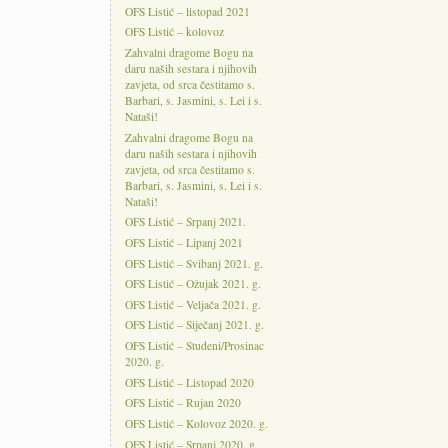
OFS Listić – listopad 2021
OFS Listić – kolovoz
Zahvalni dragome Bogu na
daru naših sestara i njihovih
zavjeta, od srca čestitamo s.
Barbari, s. Jasmini, s. Lei i s.
Nataši!
Zahvalni dragome Bogu na
daru naših sestara i njihovih
zavjeta, od srca čestitamo s.
Barbari, s. Jasmini, s. Lei i s.
Nataši!
OFS Listić – Srpanj 2021.
OFS Listić – Lipanj 2021
OFS Listić – Svibanj 2021. g.
OFS Listić – Ožujak 2021. g.
OFS Listić – Veljača 2021. g.
OFS Listić – Siječanj 2021. g.
OFS Listić – Studeni/Prosinac
2020. g.
OFS Listić – Listopad 2020
OFS Listić – Rujan 2020
OFS Listić – Kolovoz 2020. g.
OFS Listić – Srpanj 2020. g.