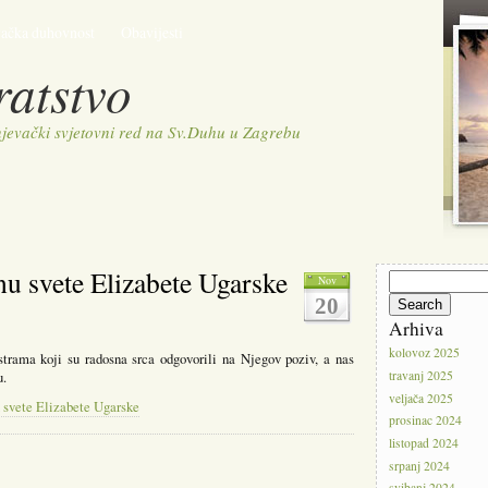
vačka duhovnost
Obavijesti
ratstvo
jevački svjetovni red na Sv.Duhu u Zagrebu
u svete Elizabete Ugarske
Search
Nov
for:
20
Arhiva
kolovoz 2025
trama koji su radosna srca odgovorili na Njegov poziv, a nas
travanj 2025
u.
veljača 2025
 svete Elizabete Ugarske
prosinac 2024
listopad 2024
srpanj 2024
svibanj 2024