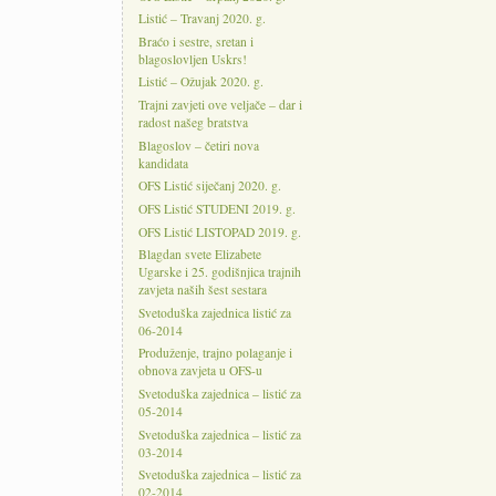
Listić – Travanj 2020. g.
Braćo i sestre, sretan i
blagoslovljen Uskrs!
Listić – Ožujak 2020. g.
Trajni zavjeti ove veljače – dar i
radost našeg bratstva
Blagoslov – četiri nova
kandidata
OFS Listić siječanj 2020. g.
OFS Listić STUDENI 2019. g.
OFS Listić LISTOPAD 2019. g.
Blagdan svete Elizabete
Ugarske i 25. godišnjica trajnih
zavjeta naših šest sestara
Svetoduška zajednica listić za
06-2014
Produženje, trajno polaganje i
obnova zavjeta u OFS-u
Svetoduška zajednica – listić za
05-2014
Svetoduška zajednica – listić za
03-2014
Svetoduška zajednica – listić za
02-2014