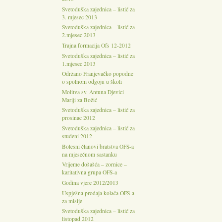
Svetoduška zajednica – listić za
3. mjesec 2013
Svetoduška zajednica – listić za
2.mjesec 2013
Trajna formacija Ofs 12-2012
Svetoduška zajednica – listić za
1.mjesec 2013
Održano Franjevačko popodne
o spolnom odgoju u školi
Molitva sv. Antuna Djevici
Mariji za Božić
Svetoduška zajednica – listić za
prosinac 2012
Svetoduška zajednica – listić za
studeni 2012
Bolesni članovi bratstva OFS-a
na mjesečnom sastanku
Vrijeme došašća – zornice –
karitativna grupa OFS-a
Godina vjere 2012/2013
Uspješna prodaja kolača OFS-a
za misije
Svetoduška zajednica – listić za
listopad 2012