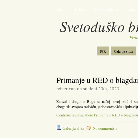
Home
Biblija
Život bratstva
Franje
Svetoduško b
Fran
FSR
Galerija slika
Primanje u RED o blagdan
reinerivan on studeni 20th, 2023
Zahvalni dragome Bogu na našoj novoj braći i ses
obogatili svojom radošću, jednostavnošću i ljubavlj
Continue reading about Primanje u RED o blagdanu
Galerija slika
No comments »