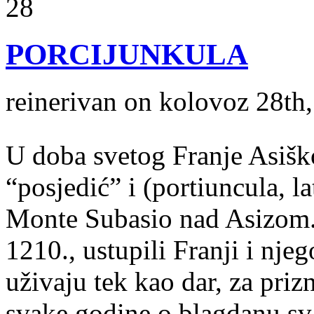
28
PORCIJUNKULA
reinerivan on kolovoz 28th
U doba svetog Franje Asiško
“posjedić” i (portiuncula, la
Monte Subasio nad Asizom.
1210., ustupili Franji i nje
uživaju tek kao dar, za priz
svake godine o blagdanu sv