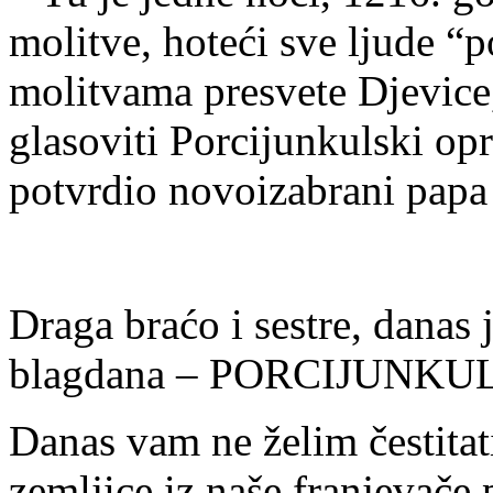
molitve, hoteći sve ljude “
molitvama presvete Djevice
glasoviti Porcijunkulski opr
potvrdio novoizabrani papa 
Draga braćo i sestre, danas 
blagdana – PORCIJUNK
Danas vam ne želim čestita
zemljice iz naše franjevače p