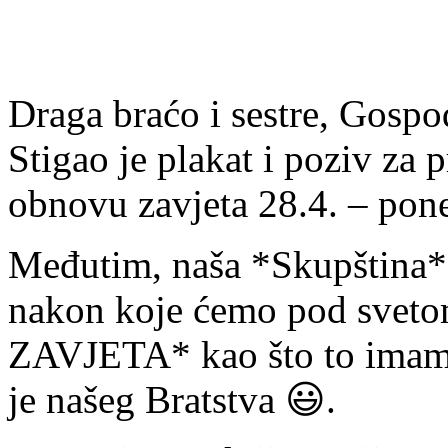
Draga braćo i sestre, Gosp
Stigao je plakat i poziv za 
obnovu zavjeta 28.4. – pone
Međutim, naša *Skupština*
nakon koje ćemo pod sve
ZAVJETA* kao što to imamo
je našeg Bratstva 😃.