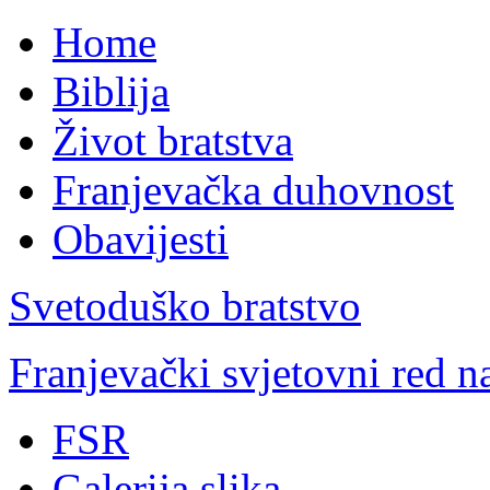
Home
Biblija
Život bratstva
Franjevačka duhovnost
Obavijesti
Svetoduško bratstvo
Franjevački svjetovni red 
FSR
Galerija slika