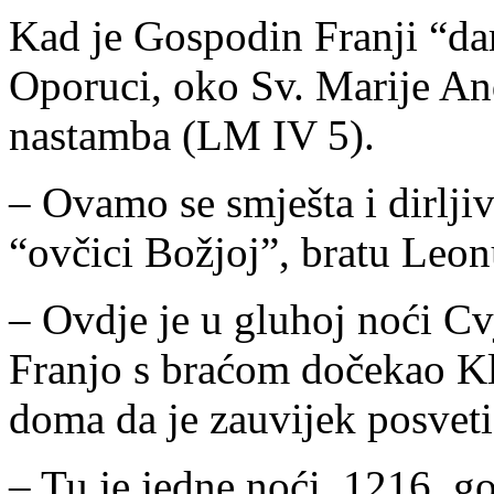
Kad je Gospodin Franji “da
Oporuci, oko Sv. Marije An
nastamba (LM IV 5).
– Ovamo se smješta i dirlji
“ovčici Božjoj”, bratu Leon
– Ovdje je u gluhoj noći Cv
Franjo s braćom dočekao Kl
doma da je zauvijek posvet
– Tu je jedne noći, 1216. g