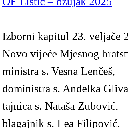
OF Listić – ožujak 2025
Izborni kapitul 23. veljače 
Novo vijeće Mjesnog brats
ministra s. Vesna Lenčeš,
doministra s. Anđelka Gliva
tajnica s. Nataša Zubović,
blagajnik s. Lea Filipović,