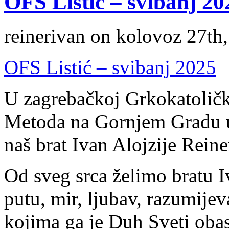
OFS Listić – svibanj 20
reinerivan on kolovoz 27th
OFS Listić – svibanj 2025
U zagrebačkoj Grkokatoličko
Metoda na Gornjem Gradu u
naš brat Ivan Alojzije Reine
Od sveg srca želimo bratu 
putu, mir, ljubav, razumije
kojima ga je Duh Sveti obas