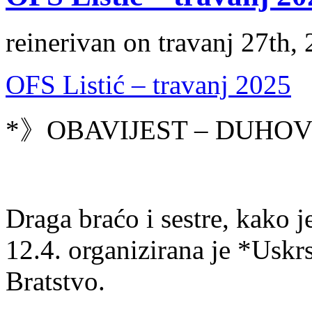
reinerivan on travanj 27th,
OFS Listić – travanj 2025
*》OBAVIJEST – DUHO
Draga braćo i sestre, kako j
12.4. organizirana je *Usk
Bratstvo.