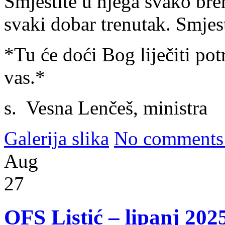
Smjestite u njega svako brem
svaki dobar trenutak. Smjest
*Tu će doći Bog liječiti potr
vas.*
s. Vesna Lenčeš, ministra
Galerija slika
No comments
Aug
27
OFS Listić – lipanj 202