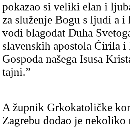
pokazao si veliki elan i ljub
za služenje Bogu s ljudi a 
vodi blagodat Duha Svetoga
slavenskih apostola Ćirila i
Gospoda našega Isusa Krista
tajni.”
A župnik Grkokatoličke konk
Zagrebu dodao je nekoliko r